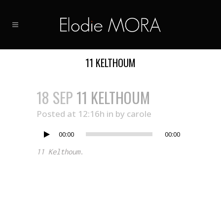
11 KELTHOUM
18 SEP
11 KELTHOUM
Lecteur
Posted at 12:16h
in
by
carole
audio
00:00
00:00
11 Kelthoum
.