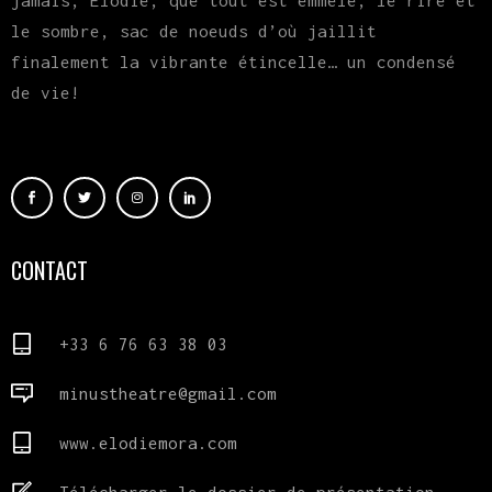
jamais, Elodie, que tout est emmêlé, le rire et
le sombre, sac de noeuds d’où jaillit
finalement la vibrante étincelle… un condensé
de vie!
CONTACT
+33 6 76 63 38 03
minustheatre@gmail.com
www.elodiemora.com