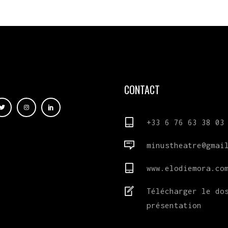
CONTACT
+33 6 76 63 38 03
minustheatre@gmai
www.elodiemora.co
Télécharger le do
présentation