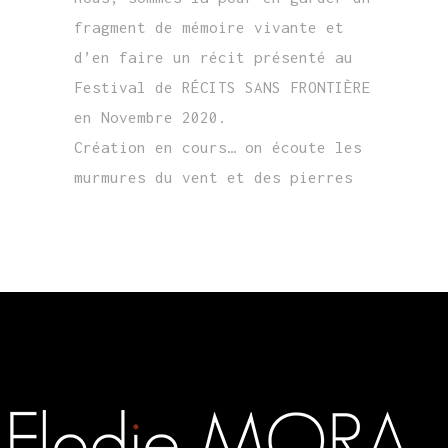
fragment de mémoire vivante et
d’en faire un récit présenté au
Festival de RÉCITS SANS FRONTIÈRE
en Novembre 2020.
Création en cours… on écoute les
murmures du vent et des pierres