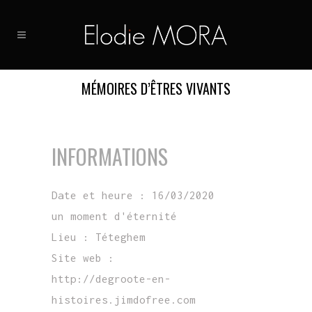
MÉMOIRES D’ÊTRES VIVANTS
INFORMATIONS
Date et heure :
16/03/2020
un moment d'éternité
Lieu :
Téteghem
Site web :
http://degroote-en-
histoires.jimdofree.com