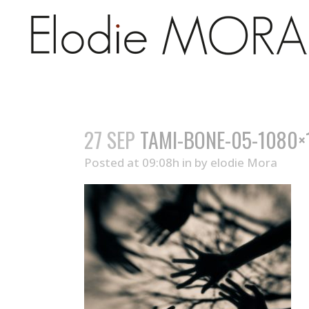
27 SEP
TAMI-BONE-05-1080×
Posted at 09:08h
in
by
elodie Mora