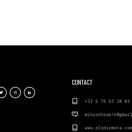
CONTACT
+33 6 76 63 38 03
minustheatre@gmai
www.elodiemora.co