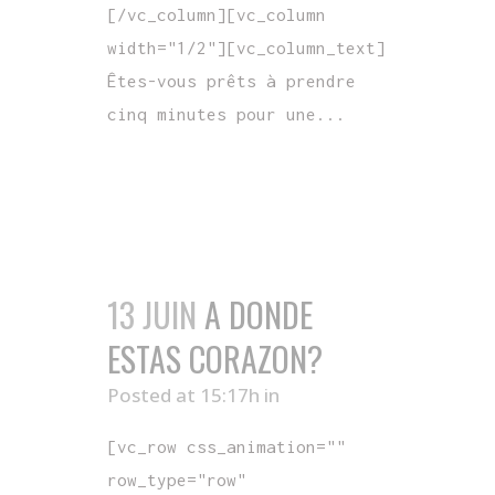
[/vc_column][vc_column
width="1/2"][vc_column_text]
Êtes-vous prêts à prendre
cinq minutes pour une...
READ MORE
13 JUIN
A DONDE
ESTAS CORAZON?
Posted at 15:17h
in
[vc_row css_animation=""
row_type="row"