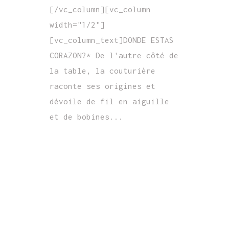
[/vc_column][vc_column
width="1/2"]
[vc_column_text]DONDE ESTAS
CORAZON?* De l'autre côté de
la table, la couturière
raconte ses origines et
dévoile de fil en aiguille
et de bobines...
READ MORE