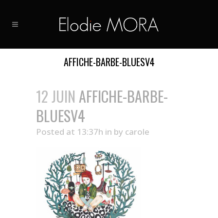
AFFICHE-BARBE-BLUESV4
12 JUIN
AFFICHE-BARBE-
BLUESV4
Posted at 13:37h
in
by
carole