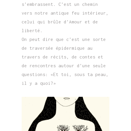
s’embrassent. C’est un chemin
vers notre antique feu intérieur,
celui qui brûle d’Amour et de
liberté.
On peut dire que c’est une sorte
de traversée épidermique au
travers de récits, de contes et
de rencontres autour d’une seule
questions: «Et toi, sous ta peau,
il y a quoi?»