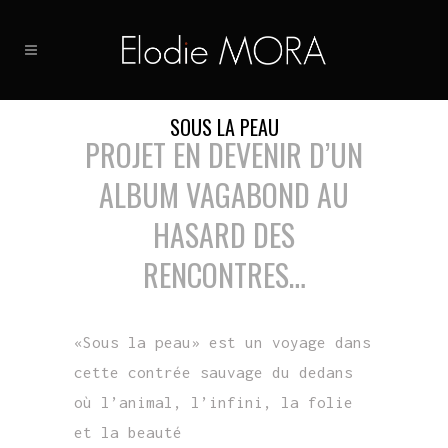
SOUS LA PEAU
PROJET EN DEVENIR D’UN
ALBUM VAGABOND AU
HASARD DES
RENCONTRES…
«Sous la peau» est un voyage dans
cette contrée sauvage du dedans
où l’animal, l’infini, la folie
et la beauté